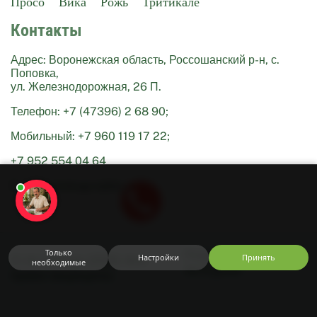
Просо
Вика
Рожь
Тритикале
Контакты
Адрес: Воронежская область, Россошанский р-н, с.
Поповка,
ул. Железнодорожная, 26 П.
Телефон: +7 (47396) 2 68 90;
Мобильный: +7 960 119 17 22;
+7 952 554 04 64
Используем
cookie
E-mail: istokagro@bk.ru
и
Яндекс
Метрику.
Оставаясь
на
сайте,
вы
Только
Разработка —
Сайт
Настройки
Принять
© ИстокАгро 2026. Все
соглашаетесь
необходимые
За 6 дней
с
права защищены
Соглашением
,
Правилами
продажи
и