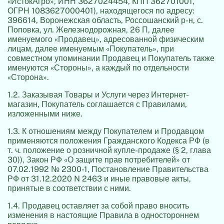
«ИстокАгро», ИНН 3627024454, КПП 362701001,
ОГРН 1083627000401), находящегося по адресу:
396614, Воронежская область, Россошанский р-н, с.
Поповка, ул. Железнодорожная, 26 П, далее
именуемого «Продавец», адресованной физическим
лицам, далее именуемым «Покупатель», при
совместном упоминании Продавец и Покупатель также
именуются «Стороны», а каждый по отдельности
«Сторона».
1.2. Заказывая Товары и Услуги через Интернет-
магазин, Покупатель соглашается с Правилами,
изложенными ниже.
1.3. К отношениям между Покупателем и Продавцом
применяются положения Гражданского Кодекса РФ (в
т. ч. положение о розничной купле-продаже (§ 2, глава
30)), Закон РФ «О защите прав потребителей» от
07.02.1992 № 2300-1, Постановление Правительства
РФ от 31.12.2020 N 2463 и иные правовые акты,
принятые в соответствии с ними.
1.4. Продавец оставляет за собой право вносить
изменения в настоящие Правила в одностороннем