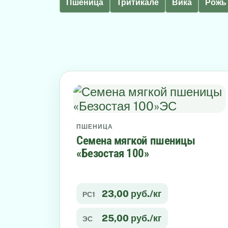
Пшеница
Тритикале
Вика
Рожь
Детали
ПШЕНИЦА
Семена мягкой пшеницы
«Безостая 100»
23,00 руб./кг
РС1
25,00 руб./кг
ЭС