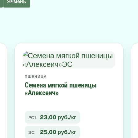
Ячмень
Детали
ПШЕНИЦА
Семена мягкой пшеницы
«Алексеич»
23,00 руб./кг
РС1
25,00 руб./кг
ЭС