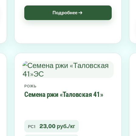
Подробнее
Детали
РОЖЬ
Семена ржи «Таловская 41»
23,00 руб./кг
РС1