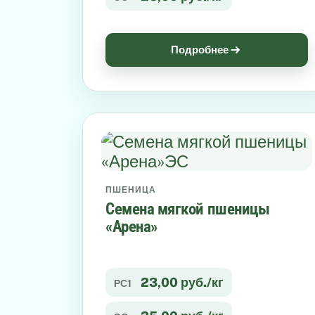
Подробнее
Детали
ПШЕНИЦА
Семена мягкой пшеницы
«Арена»
23,00 руб./кг
РС1