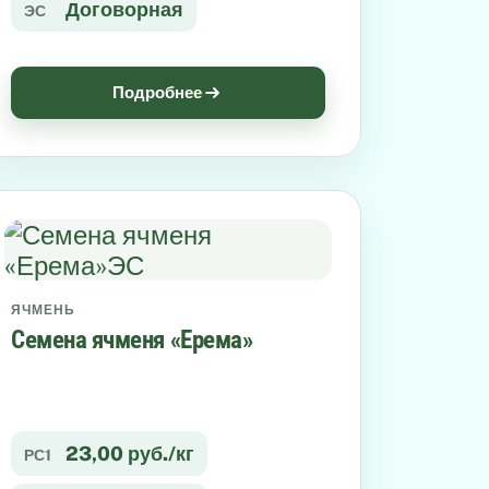
Договорная
ЭС
Подробнее
Детали
ЯЧМЕНЬ
Семена ячменя «Ерема»
23,00 руб./кг
РС1