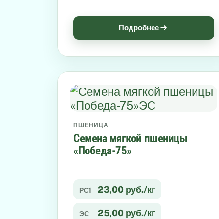
Подробнее
Детали
ПШЕНИЦА
Семена мягкой пшеницы
«Победа-75»
23,00 руб./кг
РС1
25,00 руб./кг
ЭС