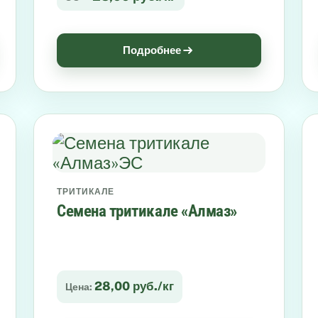
Подробнее
Детали
ТРИТИКАЛЕ
Семена тритикале «Алмаз»
28,00 руб./кг
Цена: