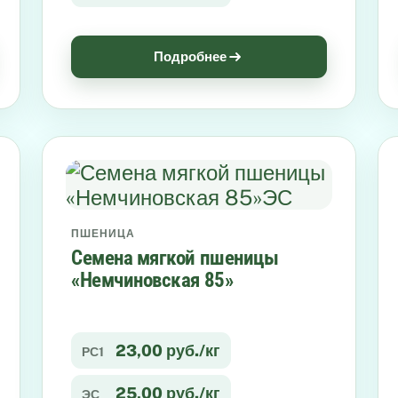
Подробнее
Детали
ПШЕНИЦА
Семена мягкой пшеницы
«Немчиновская 85»
23,00 руб./кг
РС1
25,00 руб./кг
ЭС