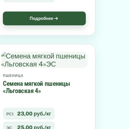
Подробнее
Детали
ПШЕНИЦА
Семена мягкой пшеницы
«Льговская 4»
23,00 руб./кг
РС1
25,00 руб./кг
ЭС