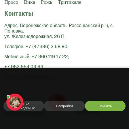
Просо
Вика
Рожь
Тритикале
Контакты
Адрес: Воронежская область, Россошанский р-н, с.
Поповка,
ул. Железнодорожная, 26 П.
Телефон: +7 (47396) 2 68 90;
Мобильный: +7 960 119 17 22;
+7 952 554 04 64
Используем
cookie
E-mail: istokagro@bk.ru
и
Яндекс
Метрику.
Оставаясь
на
сайте,
вы
Только
Разработка —
Сайт
Настройки
Принять
© ИстокАгро 2026. Все
соглашаетесь
необходимые
За 6 дней
с
права защищены
Соглашением
,
Правилами
продажи
и