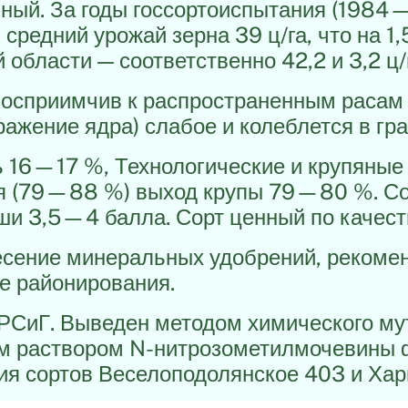
ый. За годы госсортоиспытания (1984—1
средний урожай зерна 39 ц/га, что на 1,
 области — соответственно 42,2 и 3,2 ц/
осприимчив к распространенным расам 
ажение ядра) слабое и колеблется в гр
 16—17 %, Технологические и крупяные
ая (79—88 %) выход крупы 79—80 %. С
аши 3,5—4 балла. Сорт ценный по качест
несение минеральных удобрений, рекоме
не районирования.
СиГ. Выведен методом химического мут
м раствором N-нитрозометилмочевины 
я сортов Веселоподолянское 403 и Хар