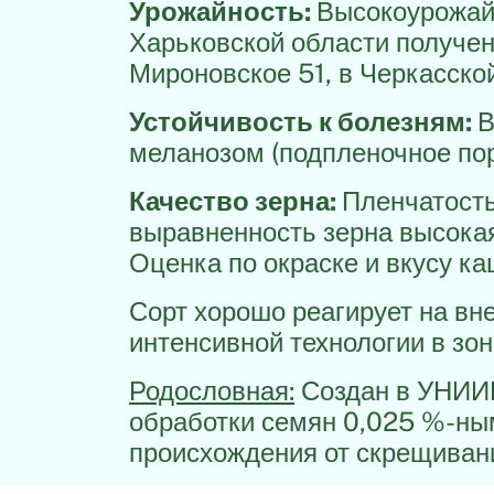
Урожайность:
Высокоурожайн
Харьковской области получен 
Мироновское 51, в Черкасской
Устойчивость к болезням:
В
меланозом (подпленочное пор
Качество зерна:
Пленчатость
выравненность зерна высок
Оценка по окраске и вкусу к
Сорт хорошо реагирует на в
интенсивной технологии в зо
Родословная:
Создан в УНИИР
обработки семян 0,025 %-ны
происхождения от скрещивани