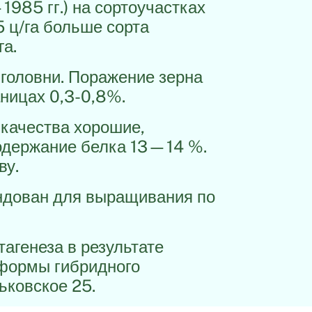
985 гг.) на сортоучастках
5 ц/га больше сорта
га.
головни. Поражение зерна
аницах 0,3-0,8%.
 качества хорошие,
одержание белка 13—14 %.
ву.
ндован для выращивания по
агенеза в результате
формы гибридного
ьковское 25.