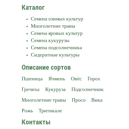
Каталог
Семена озимых культур
Многолетние травы
Семена яровых культур
Семена кукурузы
Семена подсолнечника
Сидератные культуры
Описание сортов
Пшеница
Ячмень
Овёс
Горох
Гречиха
Кукуруза
Подсолнечник
Многолетние травы
Просо
Вика
Рожь
Тритикале
Контакты