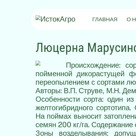
ГЛАВНАЯ
О 
Люцерна Марусинс
Происхождение: со
пойменной дикорастущей 
переопылением с сортами лю
Авторы: В.П. Струве, М.Н. Дем
Особенности сорта: один и
желтогибридного сортотипа.
На поймах выносит затоплени
семян 200 кг/га. Содержание 
Зоны возделывания: допущ