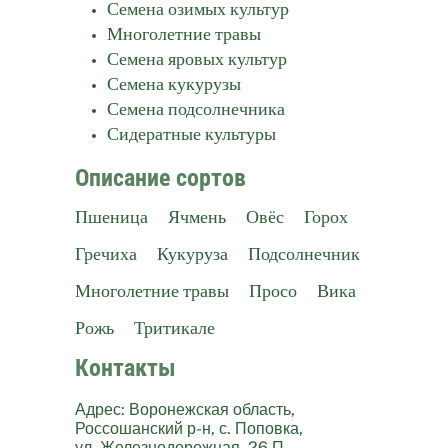
Семена озимых культур
Многолетние травы
Семена яровых культур
Семена кукурузы
Семена подсолнечника
Сидератные культуры
Описание сортов
Пшеница
Ячмень
Овёс
Горох
Гречиха
Кукуруза
Подсолнечник
Многолетние травы
Просо
Вика
Рожь
Тритикале
Контакты
Адрес: Воронежская область,
Россошанский р-н, с. Поповка,
ул. Железнодорожная, 26 П.