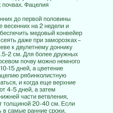
 почвах. Фацелия
енних до первой половины
е весенних на 2 недели и
обеспечить медовый конвейер
сеять даже при заморозках –
дсеве к двулетнему доннику
.5-2 см. Для более дружных
посевом почву можно немного
10-15 дней, а цветение
фацелию рябинколистную
аться, и когда еще верхние
т 4-5 дней, а затем
нижней части ветвления,
т толщиной 20-40 см. Если
 в самые ранние сроки.