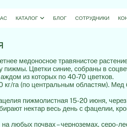
НАС
КАТАЛОГ
БЛОГ
СОТРУДНИКИ
КО
я
летнее медоносное травянистое растени
у пижмы. Цветки синие, собраны в соцве
 каждом из которых по 40-70 цветков.
 кг/га (по центральным областям). Мед 
ацелия пижмолистная 15-20 июня, через
бирают нектар весь день с фацелии, кро
на любых почвах – черноземах, серо-ле