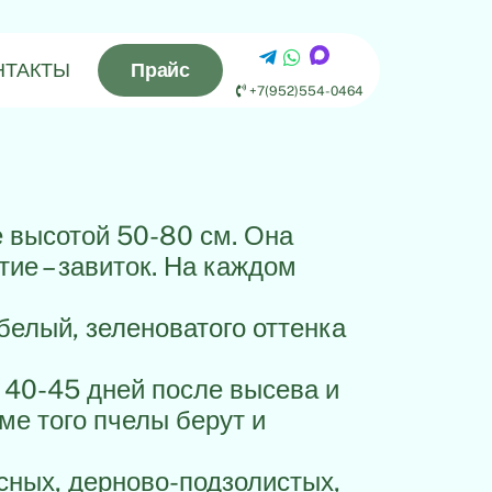
НТАКТЫ
Прайс
+7(952)554-0464
е высотой 50-80 см. Она
тие – завиток. На каждом
белый, зеленоватого оттенка
 40-45 дней после высева и
ме того пчелы берут и
сных, дерново-подзолистых,