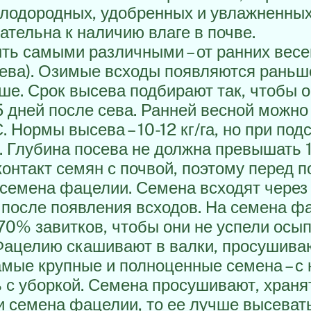
плодородных, удобренных и увлажненных
ательна к наличию влаге в почве.
ть самыми различными – от ранних вес
сева). Озимые всходы появляются раньш
ше. Срок высева подбирают так, чтобы 
 дней после сева. Ранней весной можно 
. Нормы высева – 10-12 кг/га, но при по
Глубина посева не должна превышать 1
онтакт семян с почвой, поэтому перед 
 семена фацелии. Семена всходят через 
 после появления всходов. На семена 
70% завитков, чтобы они не успели осып
Фацелию скашивают в валки, просушиваю
мые крупные и полноценные семена – с 
ь с уборкой. Семена просушивают, храня
и семена фацелии, то ее лучше высевать