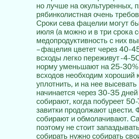
но лучше на окультуренных, 
рябинколистная очень требов
Сроки сева фацелии могут бы
июля (а можно и в три срока 
медопродуктивность с них вы
– фацелия цветет через 40-45
всходы легко переживут -4-5С
норму уменьшают на 25-30%. 
всходов необходим хороший к
уплотнить, и на нее высевать
начинается через 30-35 дней
собирают, когда побуреет 50-
завитки продолжают цвести. 
собирают и обмолачивают. Са
поэтому не стоит запаздыват
собирать нужно собирать сво